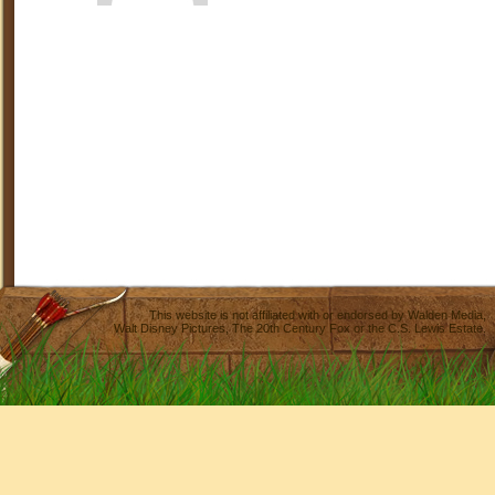
This website is not affiliated with or endorsed by
Walden Media
,
Walt Disney Pictures
,
The 20th Century Fox
or the C.S. Lewis Estate.