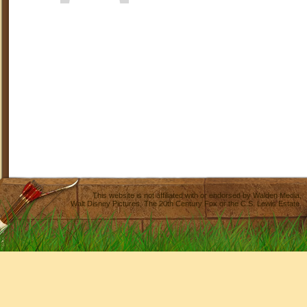
This website is not affiliated with or endorsed by
Walden Media
,
Walt Disney Pictures
,
The 20th Century Fox
or the C.S. Lewis Estate.