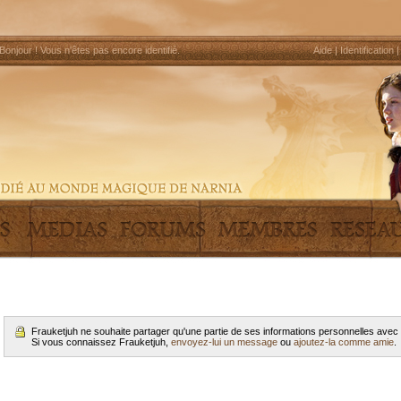
Bonjour !
Vous n'êtes pas encore identifié
.
Aide
|
Identification
Frauketjuh ne souhaite partager qu'une partie de ses informations personnelles ave
Si vous connaissez Frauketjuh,
envoyez-lui un message
ou
ajoutez-la comme amie
.