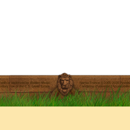
ted with or endorsed by
Walden Media
,
Narnia France
©
2005-2026
Pyxidis
entury Fox
or the C.S. Lewis Estate.
Conditions d'utilisation
|
Accessibilité