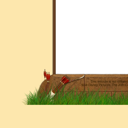
This website is not affilia
Walt Disney Pictures
,
The 20th C