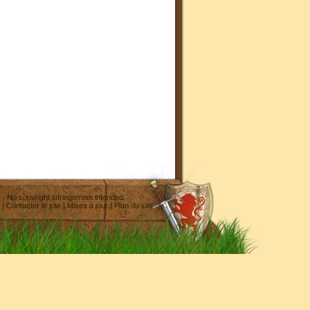
- No copyright infringement intended
|
Contacter le site
|
Mises à jour
|
Plan du site