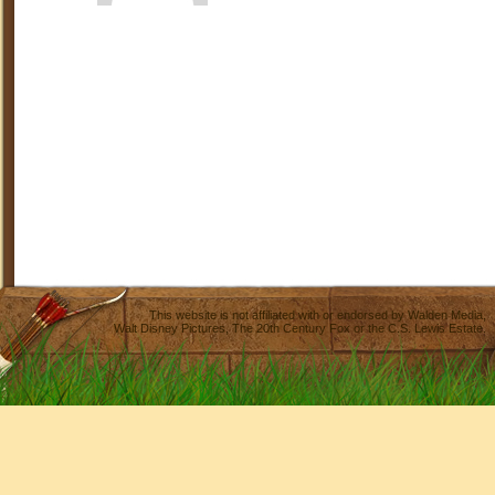
This website is not affiliated with or endorsed by
Walden Media
,
Walt Disney Pictures
,
The 20th Century Fox
or the C.S. Lewis Estate.