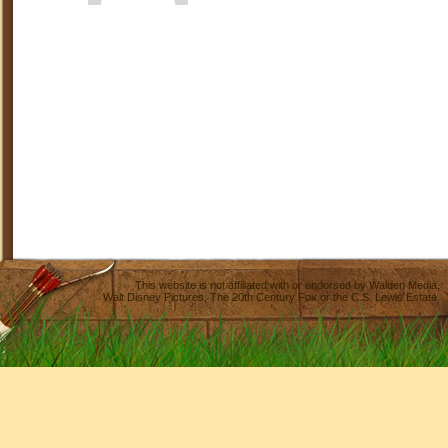
This website is not affiliated with or endorsed by
Walden Media
,
Walt Disney Pictures
,
The 20th Century Fox
or the C.S. Lewis Estate.