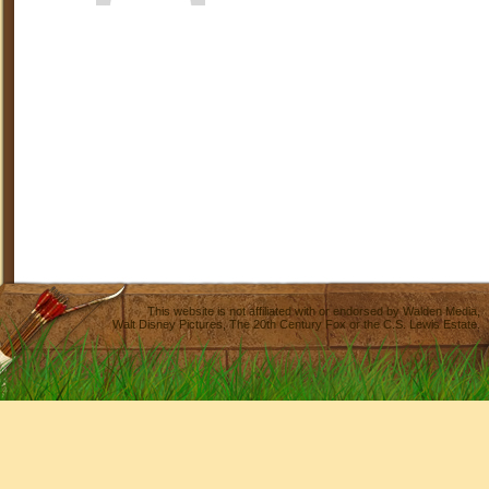
This website is not affiliated with or endorsed by
Walden Media
,
Walt Disney Pictures
,
The 20th Century Fox
or the C.S. Lewis Estate.