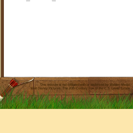
This website is not affiliated with or endorsed by
Walden Media
,
Walt Disney Pictures
,
The 20th Century Fox
or the C.S. Lewis Estate.