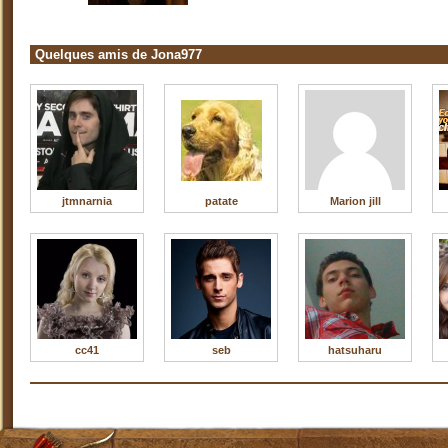
Quelques amis de Jona977
jtmnarnia
patate
Marion jill
cc41
seb
hatsuharu