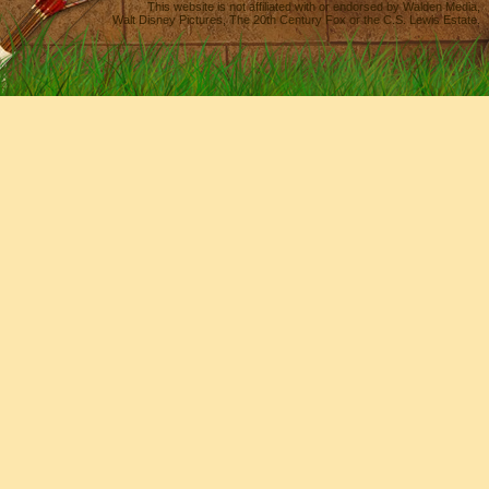
This website is not affiliated with or endorsed by
Walden Media
,
Walt Disney Pictures
,
The 20th Century Fox
or the C.S. Lewis Estate.