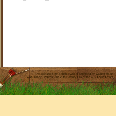
This website is not affiliated with or endorsed by
Walden Media
,
Walt Disney Pictures
,
The 20th Century Fox
or the C.S. Lewis Estate.