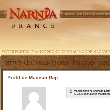
Bonjour !
Vous n'êtes pas encore ident
Profil de MadisonRap
MadisonRap ne souhaite parta
Si vous connaissez Madison