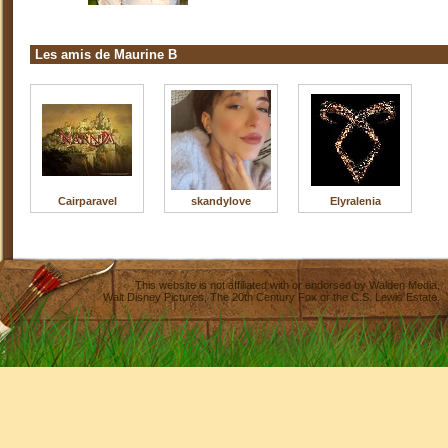
Les amis de Maurine B
Cairparavel
skandylove
Elyralenia
This website is not affiliated with or endorsed by
Walden Media
,
Walt Disney Pictures
,
The 20th Century Fox
or the C.S. Lewis Estate.