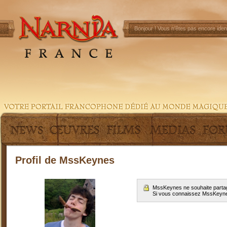
Bonjour !
Vous n'êtes pas encore ident
Profil de MssKeynes
MssKeynes ne souhaite partag
Si vous connaissez MssKeyn