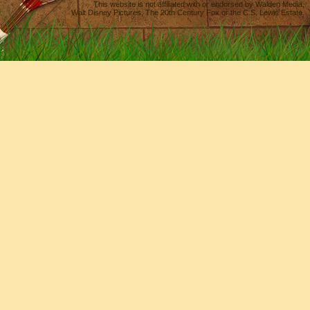
This website is not affiliated with or endorsed by
Walden Media
,
Walt Disney Pictures
,
The 20th Century Fox
or the C.S. Lewis Estate.