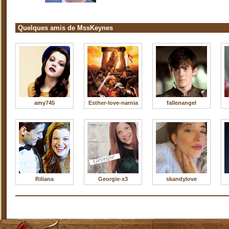
Quelques amis de MssKeynes
amy745
Esther-love-narnia
fallenangel
Riliana
Georgie-x3
skandylove