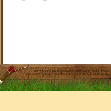
This website is not affiliated with or endorsed by
Walden Media
,
Walt Disney Pictures
,
The 20th Century Fox
or the C.S. Lewis Estate.