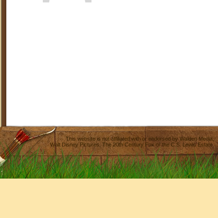
This website is not affiliated with or endorsed by
Walden Media
,
Walt Disney Pictures
,
The 20th Century Fox
or the C.S. Lewis Estate.