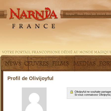
Bonjour !
Vous n'êtes pas encore ident
Profil de Olivijoyful
Olivijoyful ne souhaite parta
Si vous connaissez Olivijoyful