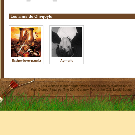
Les amis de Olivijoyful
Esther-love-narnia
Aymeric
This website is not affiliated with or endorsed by
Walden Media
,
Walt Disney Pictures
,
The 20th Century Fox
or the C.S. Lewis Estate.