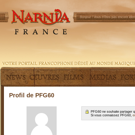
Bonjour !
Vous n'êtes pas encore ident
Profil de PFG60
PFG60 ne souhaite partager q
Si vous connaissez PFG60,
e