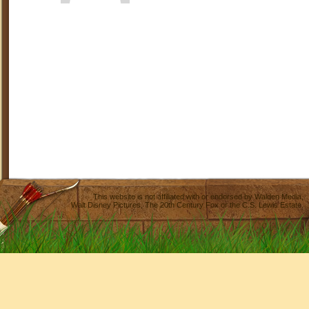
This website is not affiliated with or endorsed by
Walden Media
,
Walt Disney Pictures
,
The 20th Century Fox
or the C.S. Lewis Estate.