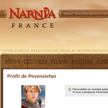
Bonjour !
Vous n'êtes pas encore ident
Profil de Pevensiefan
Pevensiefan ne souhaite parta
Si vous connaissez Pevensie