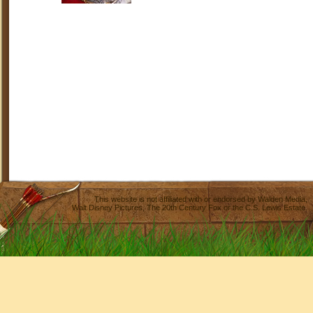
This website is not affiliated with or endorsed by
Walden Media
,
Walt Disney Pictures
,
The 20th Century Fox
or the C.S. Lewis Estate.