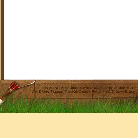
This website is not affiliated with or endorsed by
Walden Media
,
Walt Disney Pictures
,
The 20th Century Fox
or the C.S. Lewis Estate.