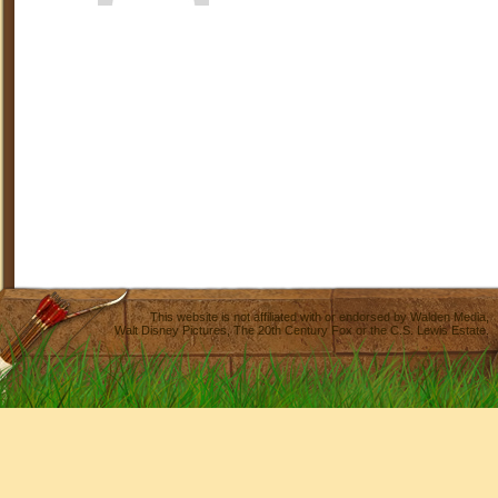
This website is not affiliated with or endorsed by
Walden Media
,
Walt Disney Pictures
,
The 20th Century Fox
or the C.S. Lewis Estate.