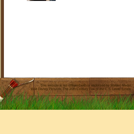
This website is not affiliated with or endorsed by
Walden Media
,
Walt Disney Pictures
,
The 20th Century Fox
or the C.S. Lewis Estate.