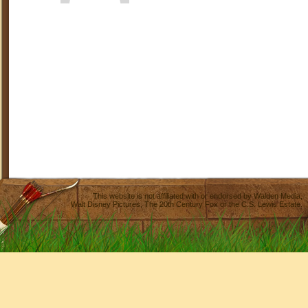
This website is not affiliated with or endorsed by
Walden Media
,
Walt Disney Pictures
,
The 20th Century Fox
or the C.S. Lewis Estate.