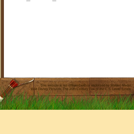
This website is not affiliated with or endorsed by
Walden Media
,
Walt Disney Pictures
,
The 20th Century Fox
or the C.S. Lewis Estate.