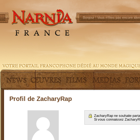
Bonjour !
Vous n'êtes pas encore ident
Profil de ZacharyRap
ZacharyRap ne souhaite parta
Si vous connaissez Zachary