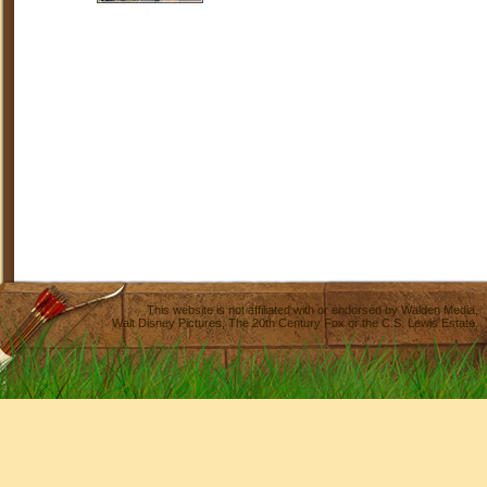
This website is not affiliated with or endorsed by
Walden Media
,
Walt Disney Pictures
,
The 20th Century Fox
or the C.S. Lewis Estate.