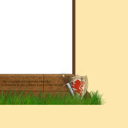
- No copyright infringement intended
|
Contacter le site
|
Mises à jour
|
Plan du site