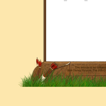
This website is not affilia
Walt Disney Pictures
,
The 20th C