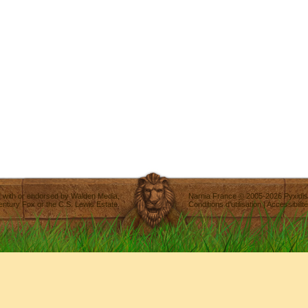
ted with or endorsed by
Walden Media
,
Narnia France
©
2005-2026
Pyxidis
entury Fox
or the C.S. Lewis Estate.
Conditions d'utilisation
|
Accessibilité