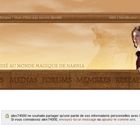
Bonjour !
Vous n'êtes pas encore identifié
.
Aide
|
Identification
alex74000 ne souhaite partager qu'une partie de ses informations personnelles avec
Si vous connaissez alex74000,
envoyez-lui un message
ou
ajoutez-le comme ami
.