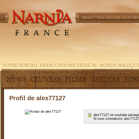
Bonjour !
Vous n'êtes pas encore ident
Profil de alex77127
alex77127 ne souhaite partage
Si vous connaissez alex7712