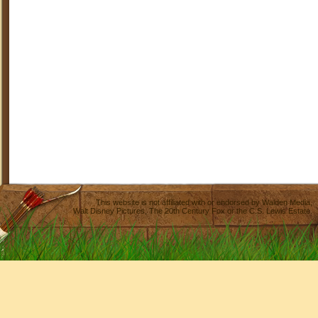
This website is not affiliated with or endorsed by
Walden Media
,
Walt Disney Pictures
,
The 20th Century Fox
or the C.S. Lewis Estate.