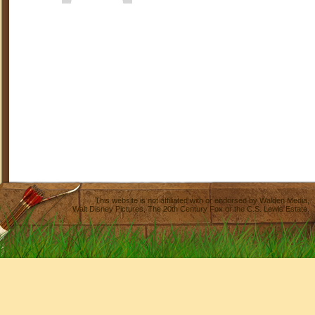
This website is not affiliated with or endorsed by
Walden Media
,
Walt Disney Pictures
,
The 20th Century Fox
or the C.S. Lewis Estate.