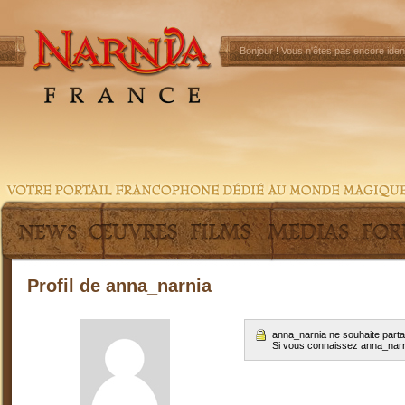
Bonjour !
Vous n'êtes pas encore ident
Profil de anna_narnia
anna_narnia ne souhaite parta
Si vous connaissez anna_nar