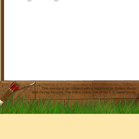
This website is not affiliated with or endorsed by
Walden Media
,
Walt Disney Pictures
,
The 20th Century Fox
or the C.S. Lewis Estate.