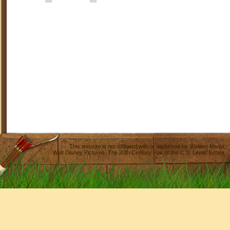
This website is not affiliated with or endorsed by
Walden Media
,
Walt Disney Pictures
,
The 20th Century Fox
or the C.S. Lewis Estate.