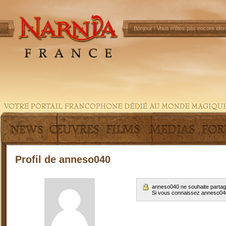
Bonjour !
Vous n'êtes pas encore ident
Profil de anneso040
anneso040 ne souhaite partage
Si vous connaissez anneso0