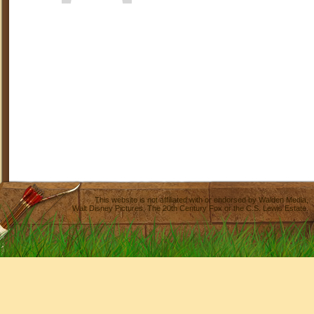
This website is not affiliated with or endorsed by
Walden Media
,
Walt Disney Pictures
,
The 20th Century Fox
or the C.S. Lewis Estate.