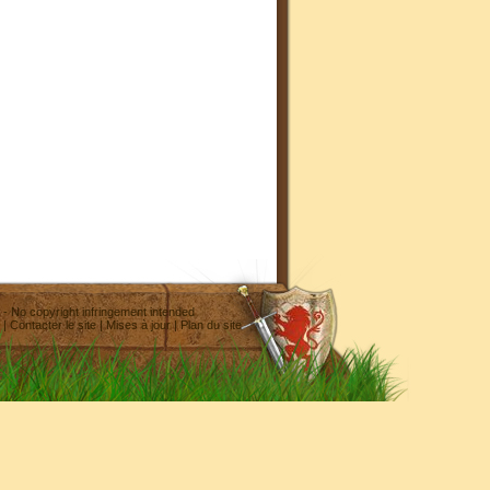
- No copyright infringement intended
|
Contacter le site
|
Mises à jour
|
Plan du site