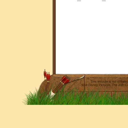
This website is not affilia
Walt Disney Pictures
,
The 20th C