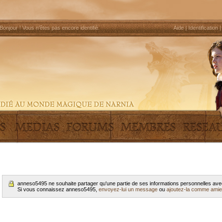
Bonjour !
Vous n'êtes pas encore identifié
.
Aide
|
Identification
anneso5495 ne souhaite partager qu'une partie de ses informations personnelles av
Si vous connaissez anneso5495,
envoyez-lui un message
ou
ajoutez-la comme amie