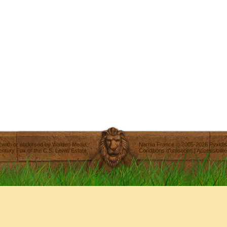
ted with or endorsed by
Walden Media
,
Narnia France
©
2005-2026
Pyxidis
entury Fox
or the C.S. Lewis Estate.
Conditions d'utilisation
|
Accessibilité