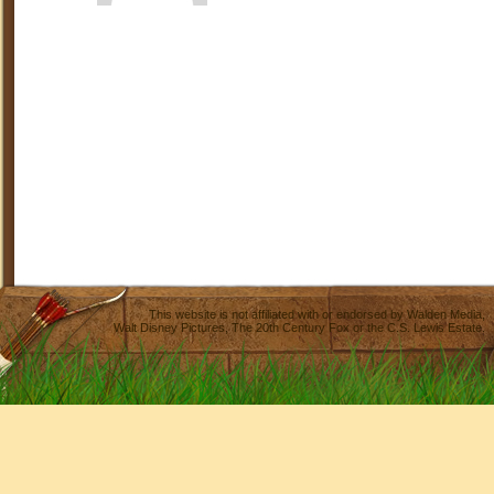
This website is not affiliated with or endorsed by
Walden Media
,
Walt Disney Pictures
,
The 20th Century Fox
or the C.S. Lewis Estate.