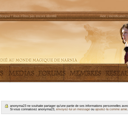
Bonjour !
Vous n'êtes pas encore identifié
.
Aide
|
Identification
anonyma23 ne souhaite partager qu'une partie de ses informations personnelles ave
Si vous connaissez anonyma23,
envoyez-lui un message
ou
ajoutez-la comme amie
.