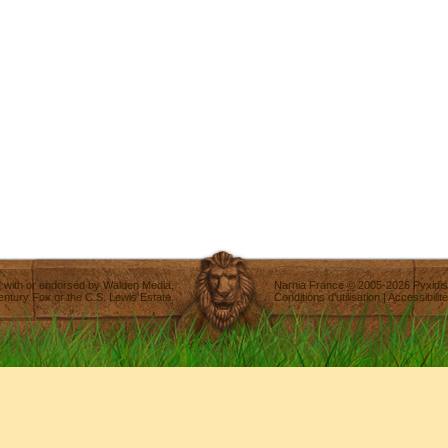
ted with or endorsed by
Walden Media
,
Narnia France
©
2005-2026
Pyxidis
entury Fox
or the C.S. Lewis Estate.
Conditions d'utilisation
|
Accessibilité