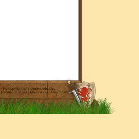
- No copyright infringement intended
|
Contacter le site
|
Mises à jour
|
Plan du site