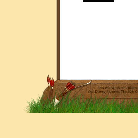
This website is not affilia
Walt Disney Pictures
,
The 20th C