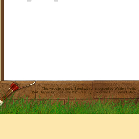
This website is not affiliated with or endorsed by
Walden Media
,
Walt Disney Pictures
,
The 20th Century Fox
or the C.S. Lewis Estate.