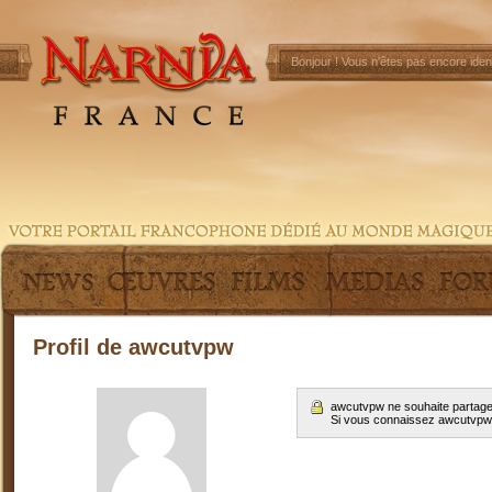
Bonjour !
Vous n'êtes pas encore ident
Profil de awcutvpw
awcutvpw ne souhaite partager
Si vous connaissez awcutvpw