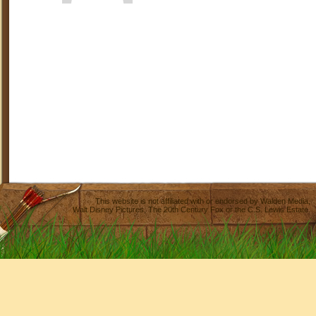
This website is not affiliated with or endorsed by
Walden Media
,
Walt Disney Pictures
,
The 20th Century Fox
or the C.S. Lewis Estate.