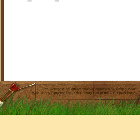
This website is not affiliated with or endorsed by
Walden Media
,
Walt Disney Pictures
,
The 20th Century Fox
or the C.S. Lewis Estate.