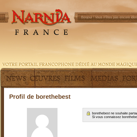
Bonjour !
Vous n'êtes pas encore ident
Profil de borethebest
borethebest ne souhaite parta
Si vous connaissez borethebe