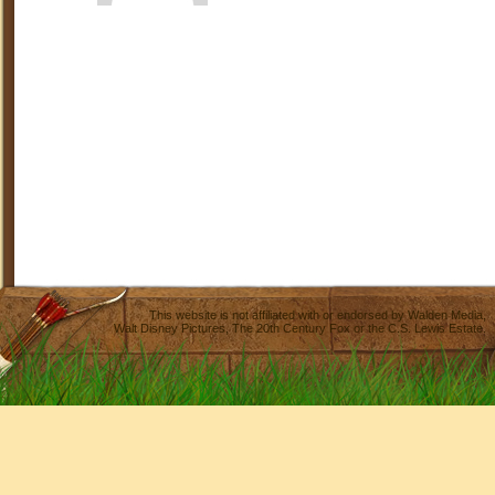
This website is not affiliated with or endorsed by
Walden Media
,
Walt Disney Pictures
,
The 20th Century Fox
or the C.S. Lewis Estate.