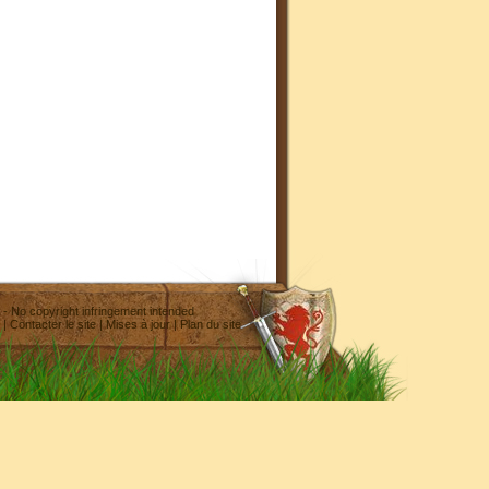
- No copyright infringement intended
|
Contacter le site
|
Mises à jour
|
Plan du site