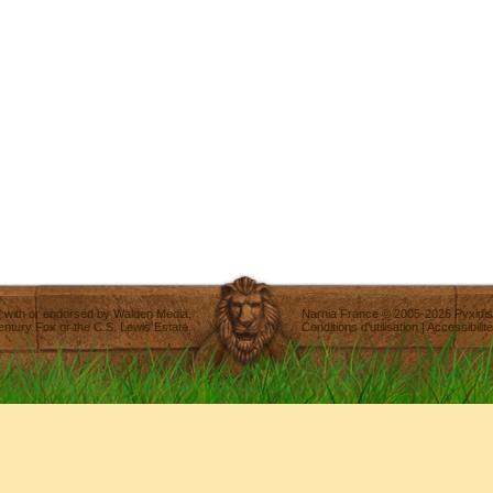
ted with or endorsed by
Walden Media
,
Narnia France
©
2005-2026
Pyxidis
entury Fox
or the C.S. Lewis Estate.
Conditions d'utilisation
|
Accessibilité