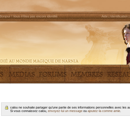
Bonjour !
Vous n'êtes pas encore identifié
.
Aide
|
Identification
calou ne souhaite partager qu'une partie de ses informations personnelles avec les
Si vous connaissez calou,
envoyez-lui un message
ou
ajoutez-la comme amie
.