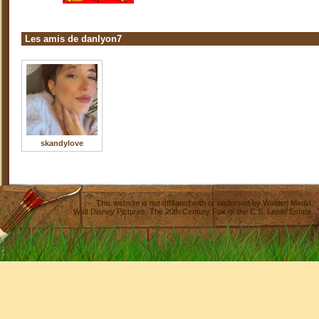
Les amis de danlyon7
skandylove
This website is not affiliated with or endorsed by
Walden Media
,
Walt Disney Pictures
,
The 20th Century Fox
or the C.S. Lewis Estate.