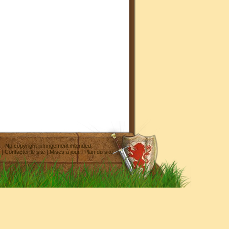
- No copyright infringement intended
|
Contacter le site
|
Mises à jour
|
Plan du site