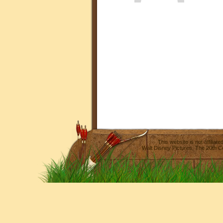
This website is not affilia
Walt Disney Pictures
,
The 20th C