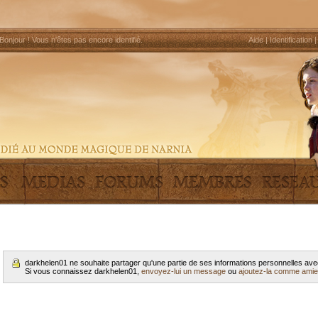
Bonjour !
Vous n'êtes pas encore identifié
.
Aide
|
Identification
darkhelen01 ne souhaite partager qu'une partie de ses informations personnelles av
Si vous connaissez darkhelen01,
envoyez-lui un message
ou
ajoutez-la comme amie