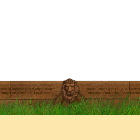
ted with or endorsed by
Walden Media
,
Narnia France
©
2005-2026
Pyxidis
entury Fox
or the C.S. Lewis Estate.
Conditions d'utilisation
|
Accessibilité