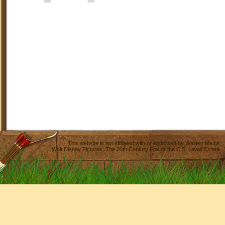
This website is not affiliated with or endorsed by
Walden Media
,
Walt Disney Pictures
,
The 20th Century Fox
or the C.S. Lewis Estate.