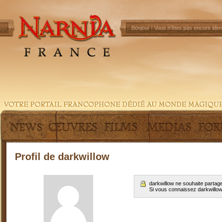
Bonjour !
Vous n'êtes pas encore ident
Profil de darkwillow
darkwillow ne souhaite partag
Si vous connaissez darkwillo