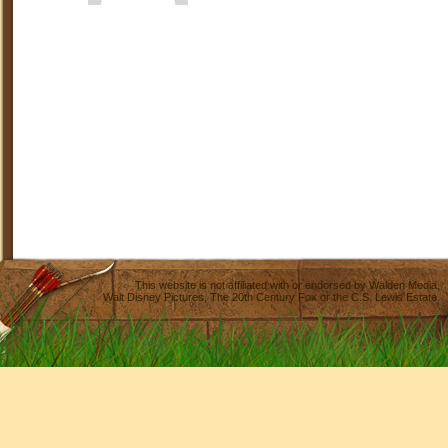
This website is not affiliated with or endorsed by
Walden Media
,
Walt Disney Pictures
,
The 20th Century Fox
or the C.S. Lewis Estate.