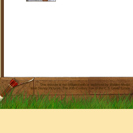
This website is not affiliated with or endorsed by
Walden Media
,
Walt Disney Pictures
,
The 20th Century Fox
or the C.S. Lewis Estate.