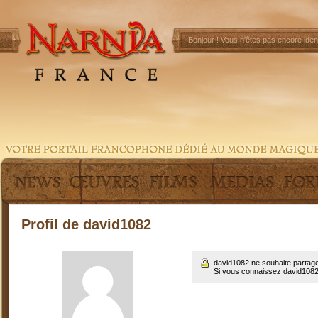
Bonjour !
Vous n'êtes pas encore ident
Profil de david1082
david1082 ne souhaite partage
Si vous connaissez david108