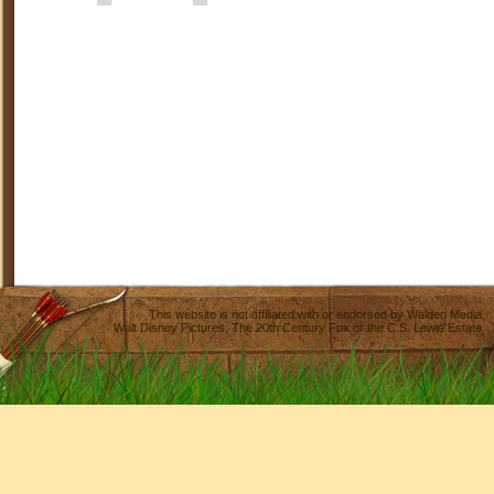
This website is not affiliated with or endorsed by
Walden Media
,
Walt Disney Pictures
,
The 20th Century Fox
or the C.S. Lewis Estate.