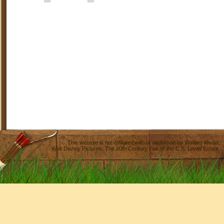
This website is not affiliated with or endorsed by
Walden Media
,
Walt Disney Pictures
,
The 20th Century Fox
or the C.S. Lewis Estate.