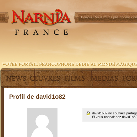
Bonjour !
Vous n'êtes pas encore ident
Profil de david1o82
david1o82 ne souhaite partage
Si vous connaissez david1o8