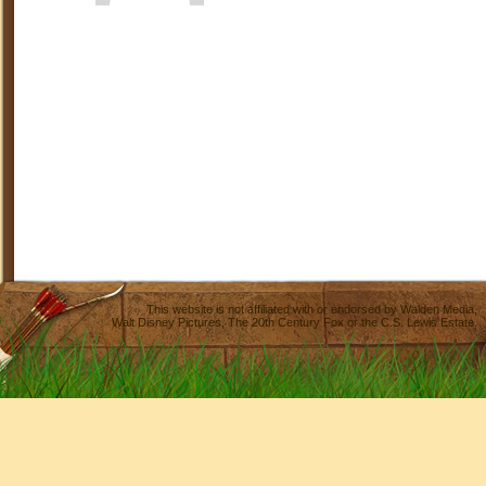
This website is not affiliated with or endorsed by
Walden Media
,
Walt Disney Pictures
,
The 20th Century Fox
or the C.S. Lewis Estate.