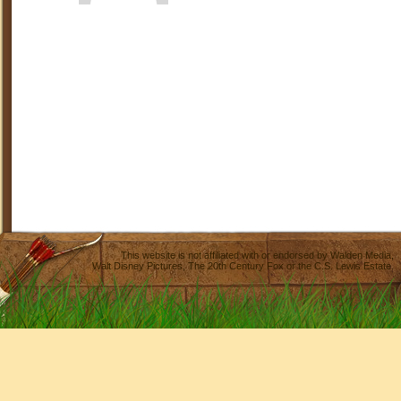
This website is not affiliated with or endorsed by
Walden Media
,
Walt Disney Pictures
,
The 20th Century Fox
or the C.S. Lewis Estate.