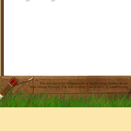
This website is not affiliated with or endorsed by
Walden Media
,
Walt Disney Pictures
,
The 20th Century Fox
or the C.S. Lewis Estate.