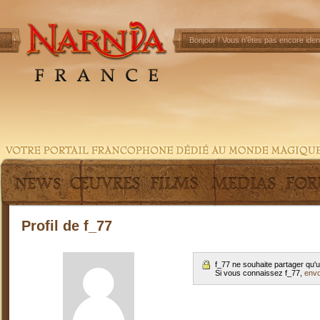
Bonjour !
Vous n'êtes pas encore ident
Profil de f_77
f_77 ne souhaite partager qu'
Si vous connaissez f_77,
envo