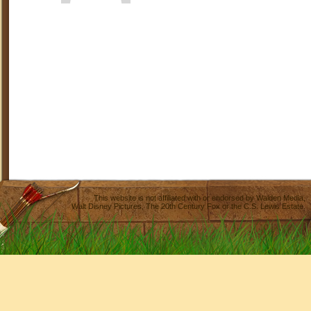
This website is not affiliated with or endorsed by
Walden Media
,
Walt Disney Pictures
,
The 20th Century Fox
or the C.S. Lewis Estate.