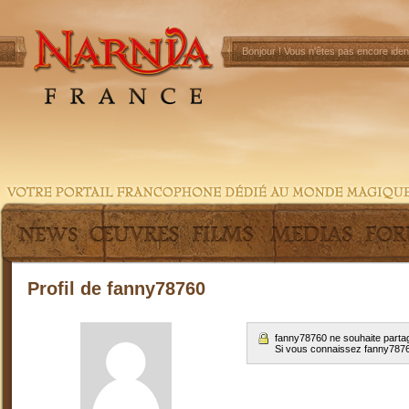
Bonjour !
Vous n'êtes pas encore ident
Profil de fanny78760
fanny78760 ne souhaite partag
Si vous connaissez fanny787