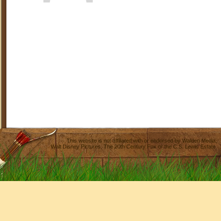
This website is not affiliated with or endorsed by
Walden Media
,
Walt Disney Pictures
,
The 20th Century Fox
or the C.S. Lewis Estate.