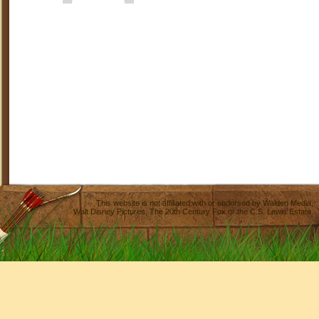
This website is not affiliated with or endorsed by
Walden Media
,
Walt Disney Pictures
,
The 20th Century Fox
or the C.S. Lewis Estate.