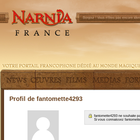
Bonjour !
Vous n'êtes pas encore ident
Profil de fantomette4293
fantomette4293 ne souhaite pa
Si vous connaissez fantomet