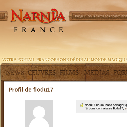
Bonjour !
Vous n'êtes pas encore ident
Profil de flodu17
flodu17 ne souhaite partager 
Si vous connaissez flodu17,
e