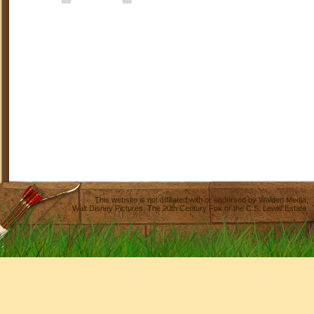
This website is not affiliated with or endorsed by
Walden Media
,
Walt Disney Pictures
,
The 20th Century Fox
or the C.S. Lewis Estate.